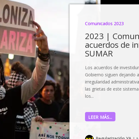
Comunicados 2023
2023 | Comuni
acuerdos de i
SUMAR
Los acuerdos de investidu
Gobierno siguen dejando a
irregularidad administrativ
las grietas de este sistem
los...
LEER MÁS...
Regularización YA
|
M