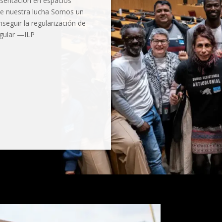
resentación en espacios
 de nuestra lucha Somos un
eguir la regularización de
egular —ILP