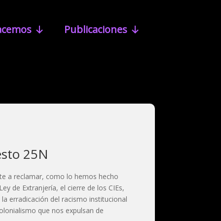
acemos
Publicaciones
esto 25N
te a reclamar, como lo hemos hecho
Ley de Extranjería, el cierre de los CIEs,
 la erradicación del racismo institucional
colonialismo que nos expulsan de