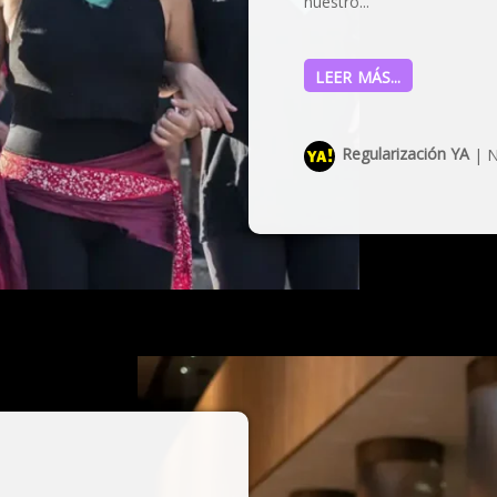
nuestro...
LEER MÁS...
Regularización YA
|
N