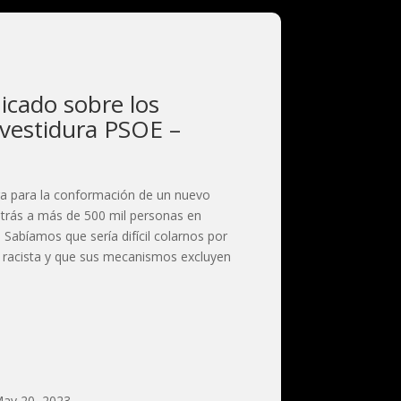
cado sobre los
nvestidura PSOE –
ra para la conformación de un nuevo
trás a más de 500 mil personas en
a Sabíamos que sería difícil colarnos por
a racista y que sus mecanismos excluyen
ay 20, 2023