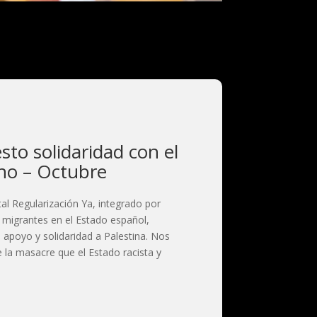
sto solidaridad con el
ino – Octubre
l Regularización Ya, integrado por
 migrantes en el Estado español,
apoyo y solidaridad a Palestina. Nos
 la masacre que el Estado racista y