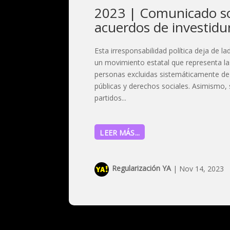
2023 | Comunicado so
acuerdos de investidu
Esta irresponsabilidad política deja de 
un movimiento estatal que representa l
personas excluidas sistemáticamente de 
públicas y derechos sociales. Asimismo, 
partidos...
LEER MÁS...
Regularización YA
|
Nov 14, 2023