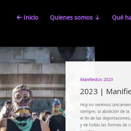
Inicio
Quienes somos
Qué h
Manifiestos 2023
2023 | Manifi
Hoy no venimos únicamen
siempre, la abolición de la 
el fin de las deportaciones,
y de todas las formas de 