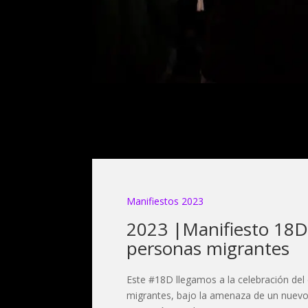
Manifiestos 2023
2023 |Manifiesto 18D 
personas migrantes
Este #18D llegamos a la celebración del 
migrantes, bajo la amenaza de un nuev