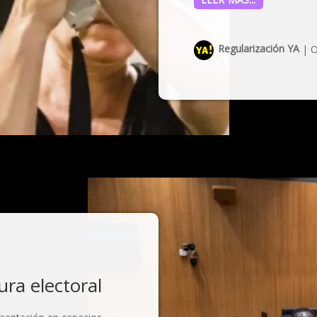
Regularización YA
|
O
ura electoral