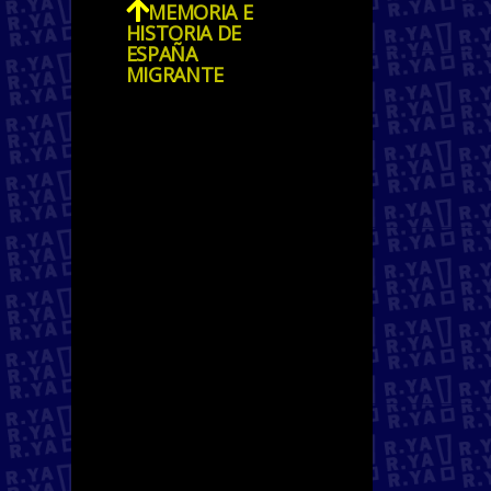
MEMORIA E
HISTORIA DE
ESPAÑA
MIGRANTE
Las migraciones son parte
de la historia del mundo.
Existen muchos flujos
migratorios en diferentes
partes del mundo debido a
catástrofes ambientales,
movimientos económicos,
razones humanitarias,
cambios políticos, etc.
Muchos sitios de los que
provenimos las personas
migrantes a este territorio
son países que han sido/o