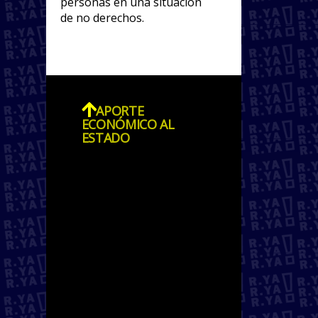
personas en una situación
de no derechos.
APORTE
ECONÓMICO AL
ESTADO
La irregularidad impide a la
clase trabajadora migrante
contribuir dignamente con
capacidades que son
esenciales para el
sostenimiento de la
sociedad y de la vida. De la
misma manera, al estar