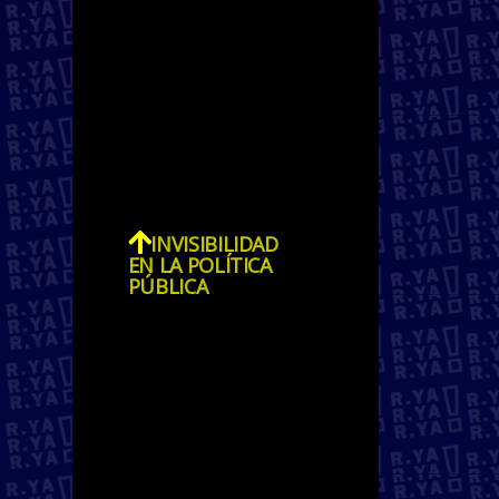
incrementaría por encima
de los 3.250 euros (verificar
cifra) por persona y año
(Fundación Por Causa y
Universidad Carlos III).
INVISIBILIDAD
EN LA POLÍTICA
PÚBLICA
La existencia de cerca de
medio millón de personas
fuera del radar de las
instituciones y de la
planificación de los