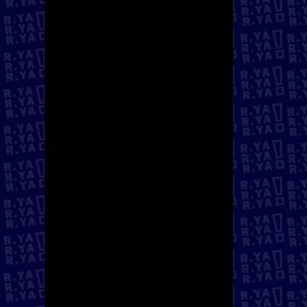
insertada en la economía
sumergida, sus
contribuciones fiscales son
limitadas, igual que el
acceso que tienen al
sistema financiero
bancario.
Una regularización
aflorará, rápida y
eficazmente, el gran
potencial de sus impuestos
directos y de las
contribuciones de
empleados y empleadores
al sistema de Seguridad
Social. Una estimación
reciente sugiere que la
aportación neta media de
los trabajadores
regularizados se