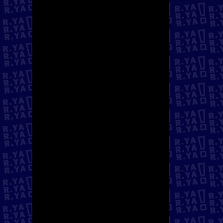
servicios públicos supone
un déficit de gobernanza
pública que es urgente
corregir. Si no existimos
administrativamente,
estadísticamente, no se
puede generar ningún tipo
de política pública que
responda a nuestras
necesidades. Ya no
queremos políticas de
carácter securitista y en
términos de persecución y
criminalización.
Durante los meses de la
pandemia, la situación se
agravó. Nuestras
hermanas y hermanos
migrantes en situación
irregular dieron la cara por