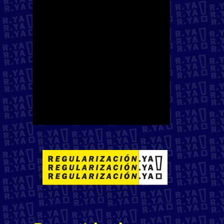
son expoliados de sus
recursos naturales por
empresas y/o el Estado
español, generando
economías de dependencia
y sociedades empobrecidas.
Por tanto, es necesario
apelar a la memoria y a la
reparación histórica.