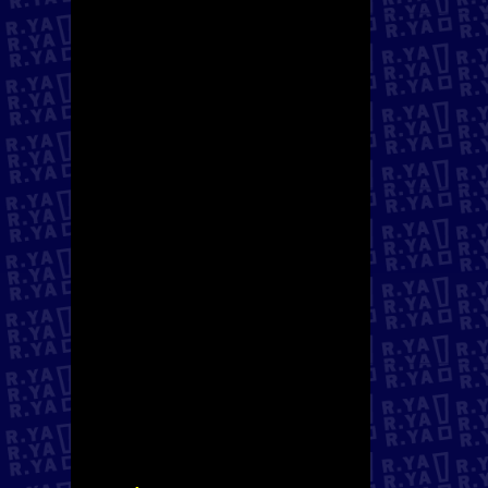
la sociedad en sectores
imprescindibles como el de
los cuidados que es la
manutención de la vida, el
reparto a domicilio o la
recogida de fruta y verdura;
y sin embargo, fueron
dejadas atrás por el Estado
progresista. Con ello
pagaron un altísimo precio
en forma de contagios y
muertes, como las
trabajadoras de hogar que
fueron uno de los
colectivos con mayor
incidencia de contagio.