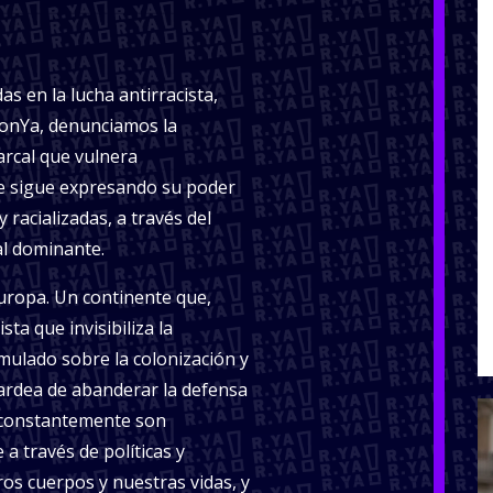
s en la lucha antirracista,
onYa, denunciamos la
iarcal que vulnera
e sigue expresando su poder
 racializadas, a través del
ial dominante.
uropa. Un continente que,
ta que invisibiliza la
umulado sobre la colonización y
alardea de abanderar la defensa
 constantemente son
a través de políticas y
ros cuerpos y nuestras vidas, y