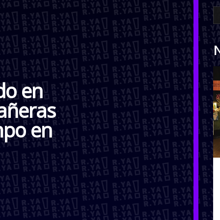
N
do en
añeras
mpo en