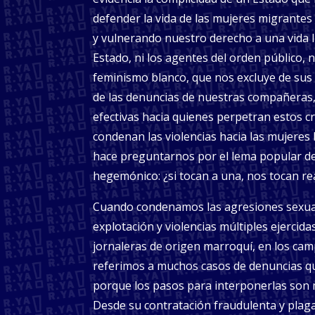
defender la vida de las mujeres migrantes
y vulnerando nuestro derecho a una vida li
Estado, ni los agentes del orden público, ni l
feminismo blanco, que nos excluye de sus
de las denuncias de nuestras compañeras, 
efectivas hacia quienes perpetran estos c
condenan las violencias hacia las mujeres
hace preguntarnos por el lema popular d
hegemónico: ¿si tocan a una, nos tocan r
Cuando condenamos las agresiones sexual
explotación y violencias múltiples ejercid
jornaleras de origen marroquí, en los cam
referimos a muchos casos de denuncias qu
porque los pasos para interponerlas son mu
Desde su contratación fraudulenta y plag